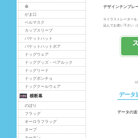
傘
デザインテンプレ
がま口
※イラストレーターを
ベルマスク
込んでお使い下さい（
カップスリーブ
バケットハット
バケットハットボア
ドッグウェア
ドッググッズ・ペアルック
ドッグリード
ドッグポンチョ
※
ドッグクールウェア
データ
横断幕
のぼり
データの送
フラッグ
オーロラフラッグ
タープ
カーテン