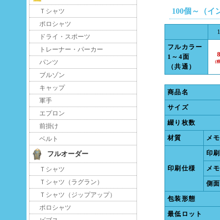
100個～（
Ｔシャツ
ポロシャツ
ドライ・スポーツ
フルカラー
トレーナー・パーカー
1～4面
パンツ
（共通）
ブルゾン
キャップ
商品名
軍手
サイズ
エプロン
綴り枚数
前掛け
材質
メ
ベルト
印
フルオーダー
印刷仕様
メ
Ｔシャツ
Ｔシャツ（ラグラン）
側
Ｔシャツ（ジップアップ）
包装形態
ポロシャツ
最低ロット