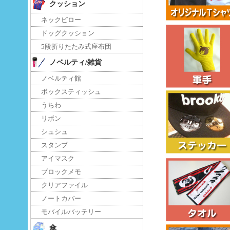
クッション
ネックピロー
ドッグクッション
5段折りたたみ式座布団
ノベルティ/雑貨
ノベルティ館
ボックスティッシュ
うちわ
リボン
シュシュ
スタンプ
アイマスク
ブロックメモ
クリアファイル
ノートカバー
モバイルバッテリー
傘