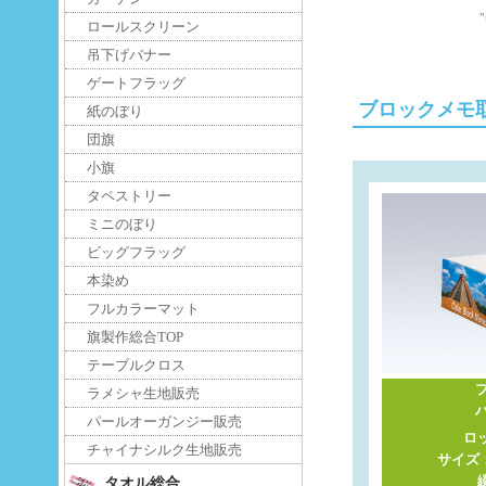
ロールスクリーン
吊下げバナー
ゲートフラッグ
ブロックメモ
紙のぼり
団旗
小旗
タペストリー
ミニのぼり
ビッグフラッグ
本染め
フルカラーマット
旗製作総合TOP
テーブルクロス
ラメシャ生地販売
パールオーガンジー販売
ロ
チャイナシルク生地販売
サイズ：8
タオル総合